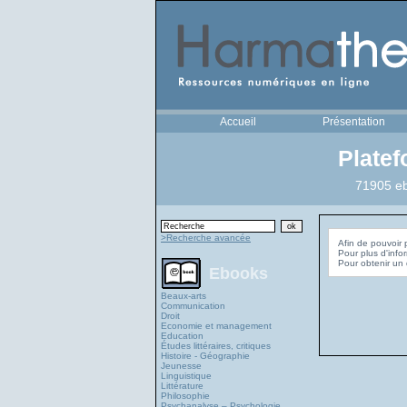
Accueil
Présentation
Plate
71905 eb
>Recherche avancée
Afin de pouvoir 
Pour plus d'info
Ebooks
Beaux-arts
Communication
Droit
Economie et management
Education
Études littéraires, critiques
Histoire - Géographie
Jeunesse
Linguistique
Littérature
Philosophie
Psychanalyse – Psychologie