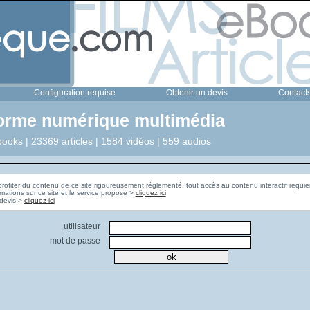
Configuration requise
Obtenir un devis
Contact
forme numérique multimédia
ooks | 23369 articles | 1584 vidéos | 559 audios
profiter du contenu de ce site rigoureusement réglementé, tout accès au contenu interactif requier
rmations sur ce site et le service proposé >
cliquez ici
Pour obtenir un devis >
cliquez ici
utilisateur
mot de passe