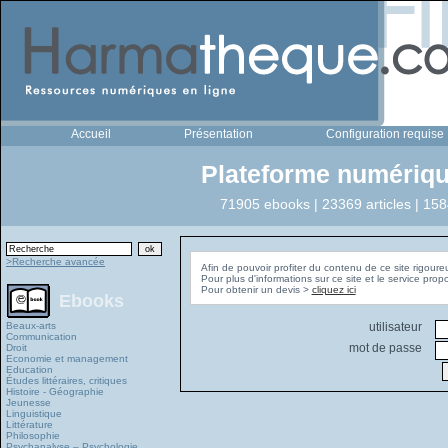
Accueil
Présentation
Configuration requise
Plateforme numériqu
71905 ebooks | 23369 articles | 158
>Recherche avancée
Afin de pouvoir profiter du contenu de ce site rigoure
Pour plus d'informations sur ce site et le service pro
Pour obtenir un devis >
cliquez ici
Ebooks
Beaux-arts
utilisateur
Communication
mot de passe
Droit
Economie et management
Education
Études littéraires, critiques
Histoire - Géographie
Jeunesse
Linguistique
Littérature
Philosophie
Psychanalyse – Psychologie