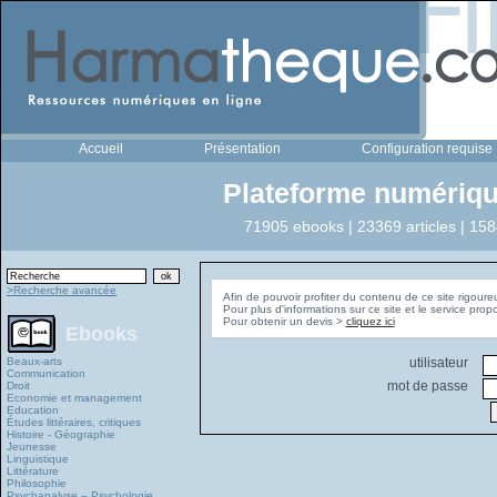
Accueil
Présentation
Configuration requise
Plateforme numériqu
71905 ebooks | 23369 articles | 158
>Recherche avancée
Afin de pouvoir profiter du contenu de ce site rigoure
Pour plus d'informations sur ce site et le service pro
Pour obtenir un devis >
cliquez ici
Ebooks
Beaux-arts
utilisateur
Communication
mot de passe
Droit
Economie et management
Education
Études littéraires, critiques
Histoire - Géographie
Jeunesse
Linguistique
Littérature
Philosophie
Psychanalyse – Psychologie