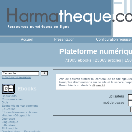
Accueil
Présentation
Configuration requise
Plateforme numériqu
71905 ebooks | 23369 articles | 158
>Recherche avancée
Afin de pouvoir profiter du contenu de ce site rigoure
Pour plus d'informations sur ce site et le service pro
Pour obtenir un devis >
cliquez ici
Ebooks
Beaux-arts
utilisateur
Communication
mot de passe
Droit
Economie et management
Education
Études littéraires, critiques
Histoire - Géographie
Jeunesse
Linguistique
Littérature
Philosophie
Psychanalyse – Psychologie