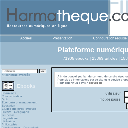
Accueil
Présentation
Configuration requise
Plateforme numériqu
71905 ebooks | 23369 articles | 158
>Recherche avancée
Afin de pouvoir profiter du contenu de ce site rigoure
Pour plus d'informations sur ce site et le service pro
Pour obtenir un devis >
cliquez ici
Ebooks
Beaux-arts
utilisateur
Communication
mot de passe
Droit
Economie et management
Education
Études littéraires, critiques
Histoire - Géographie
Jeunesse
Linguistique
Littérature
Philosophie
Psychanalyse – Psychologie