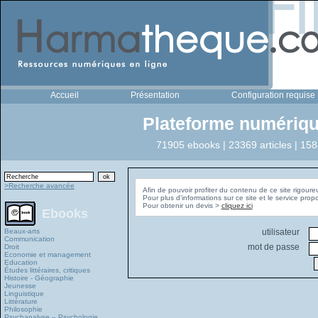
Accueil
Présentation
Configuration requise
Plateforme numériqu
71905 ebooks | 23369 articles | 158
>Recherche avancée
Afin de pouvoir profiter du contenu de ce site rigoure
Pour plus d'informations sur ce site et le service pro
Pour obtenir un devis >
cliquez ici
Ebooks
Beaux-arts
utilisateur
Communication
mot de passe
Droit
Economie et management
Education
Études littéraires, critiques
Histoire - Géographie
Jeunesse
Linguistique
Littérature
Philosophie
Psychanalyse – Psychologie