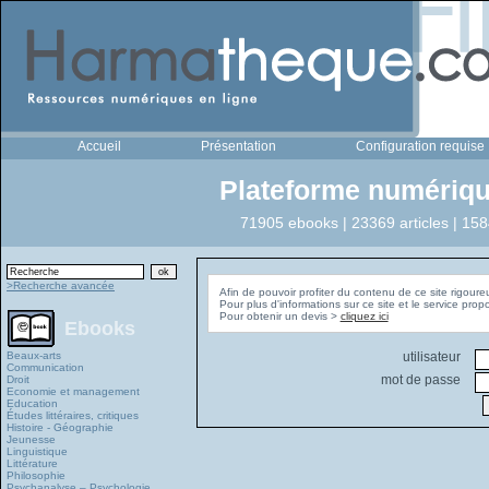
Accueil
Présentation
Configuration requise
Plateforme numériqu
71905 ebooks | 23369 articles | 158
>Recherche avancée
Afin de pouvoir profiter du contenu de ce site rigoure
Pour plus d'informations sur ce site et le service pro
Pour obtenir un devis >
cliquez ici
Ebooks
Beaux-arts
utilisateur
Communication
mot de passe
Droit
Economie et management
Education
Études littéraires, critiques
Histoire - Géographie
Jeunesse
Linguistique
Littérature
Philosophie
Psychanalyse – Psychologie