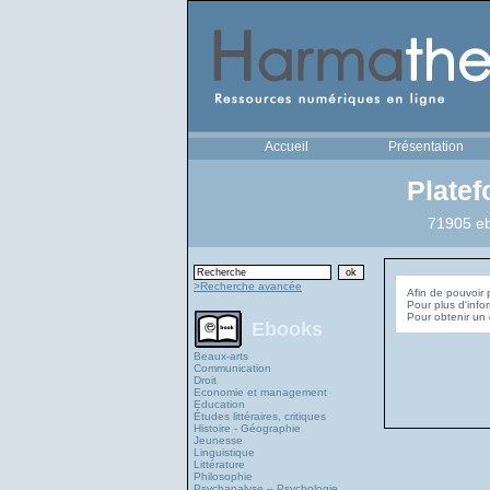
Accueil
Présentation
Plate
71905 eb
>Recherche avancée
Afin de pouvoir 
Pour plus d'info
Ebooks
Beaux-arts
Communication
Droit
Economie et management
Education
Études littéraires, critiques
Histoire - Géographie
Jeunesse
Linguistique
Littérature
Philosophie
Psychanalyse – Psychologie