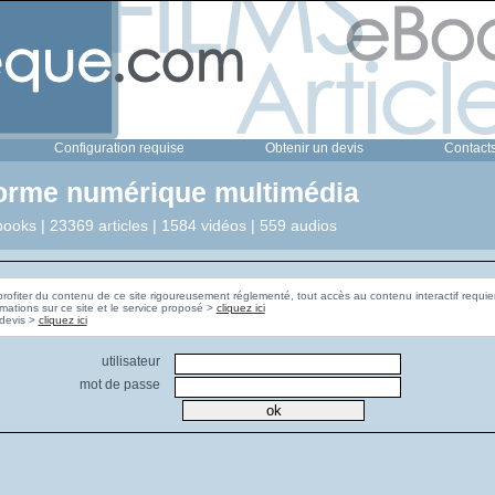
Configuration requise
Obtenir un devis
Contact
forme numérique multimédia
ooks | 23369 articles | 1584 vidéos | 559 audios
profiter du contenu de ce site rigoureusement réglementé, tout accès au contenu interactif requier
rmations sur ce site et le service proposé >
cliquez ici
Pour obtenir un devis >
cliquez ici
utilisateur
mot de passe