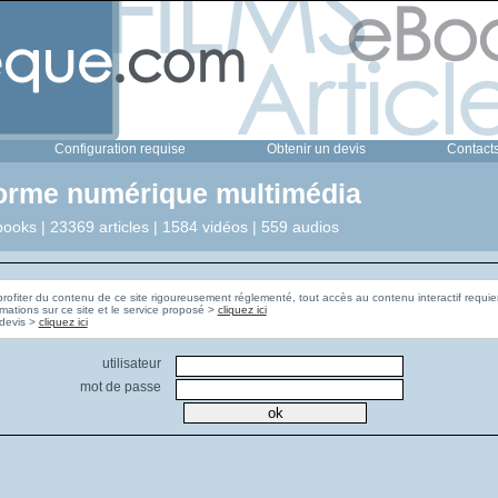
Configuration requise
Obtenir un devis
Contact
forme numérique multimédia
ooks | 23369 articles | 1584 vidéos | 559 audios
profiter du contenu de ce site rigoureusement réglementé, tout accès au contenu interactif requier
rmations sur ce site et le service proposé >
cliquez ici
Pour obtenir un devis >
cliquez ici
utilisateur
mot de passe