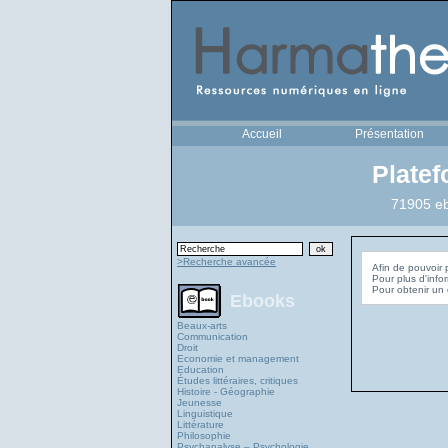
Accueil
Présentation
Plate
71905 eb
>Recherche avancée
Afin de pouvoir 
Pour plus d'info
Ebooks
Beaux-arts
Communication
Droit
Economie et management
Education
Études littéraires, critiques
Histoire - Géographie
Jeunesse
Linguistique
Littérature
Philosophie
Psychanalyse – Psychologie