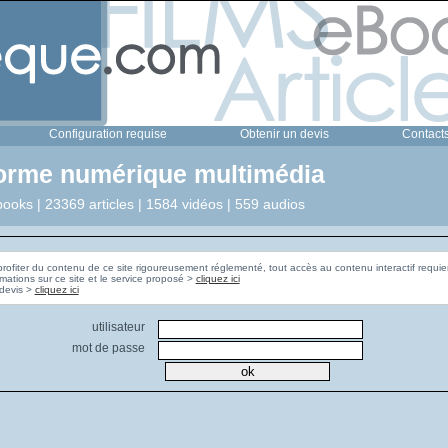
Configuration requise
Obtenir un devis
Contact
forme numérique multimédia
ooks | 23369 articles | 1584 vidéos | 559 audios
profiter du contenu de ce site rigoureusement réglementé, tout accès au contenu interactif requier
rmations sur ce site et le service proposé >
cliquez ici
Pour obtenir un devis >
cliquez ici
utilisateur
mot de passe