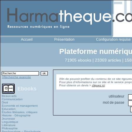
Accueil
Présentation
Configuration requise
Plateforme numériqu
71905 ebooks | 23369 articles | 158
>Recherche avancée
Afin de pouvoir profiter du contenu de ce site rigoure
Pour plus d'informations sur ce site et le service pro
Pour obtenir un devis >
cliquez ici
Ebooks
Beaux-arts
utilisateur
Communication
mot de passe
Droit
Economie et management
Education
Études littéraires, critiques
Histoire - Géographie
Jeunesse
Linguistique
Littérature
Philosophie
Psychanalyse – Psychologie