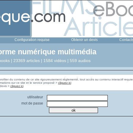
Configuration requise
Obtenir un devis
Contact
forme numérique multimédia
ooks | 23369 articles | 1584 vidéos | 559 audios
profiter du contenu de ce site rigoureusement réglementé, tout accès au contenu interactif requier
rmations sur ce site et le service proposé >
cliquez ici
Pour obtenir un devis >
cliquez ici
utilisateur
mot de passe