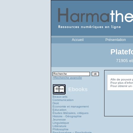
Accueil
Présentation
Plate
71905 eb
>Recherche avancée
Afin de pouvoir 
Pour plus d'info
Ebooks
Beaux-arts
Communication
Droit
Economie et management
Education
Études littéraires, critiques
Histoire - Géographie
Jeunesse
Linguistique
Littérature
Philosophie
Psychanalyse – Psychologie