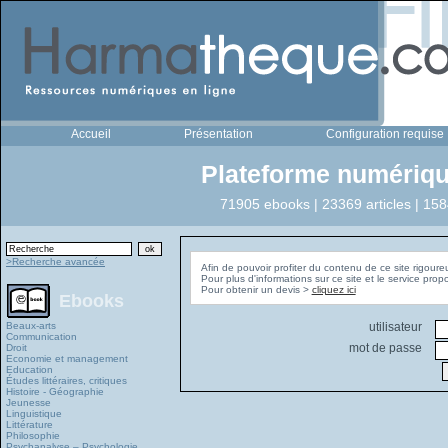
Accueil
Présentation
Configuration requise
Plateforme numériqu
71905 ebooks | 23369 articles | 158
>Recherche avancée
Afin de pouvoir profiter du contenu de ce site rigoure
Pour plus d'informations sur ce site et le service pro
Pour obtenir un devis >
cliquez ici
Ebooks
Beaux-arts
utilisateur
Communication
mot de passe
Droit
Economie et management
Education
Études littéraires, critiques
Histoire - Géographie
Jeunesse
Linguistique
Littérature
Philosophie
Psychanalyse – Psychologie