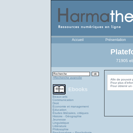
Accueil
Présentation
Plate
71905 eb
>Recherche avancée
Afin de pouvoir 
Pour plus d'info
Ebooks
Beaux-arts
Communication
Droit
Economie et management
Education
Études littéraires, critiques
Histoire - Géographie
Jeunesse
Linguistique
Littérature
Philosophie
Psychanalyse – Psychologie