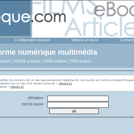
Configuration requise
Obtenir un devis
Contact
forme numérique multimédia
ooks | 23369 articles | 1584 vidéos | 559 audios
profiter du contenu de ce site rigoureusement réglementé, tout accès au contenu interactif requier
rmations sur ce site et le service proposé >
cliquez ici
Pour obtenir un devis >
cliquez ici
utilisateur
mot de passe