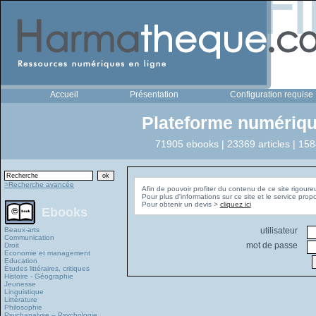
Accueil
Présentation
Configuration requise
Plateforme numériqu
71905 ebooks | 23369 articles | 158
>Recherche avancée
Afin de pouvoir profiter du contenu de ce site rigoure
Pour plus d'informations sur ce site et le service pro
Pour obtenir un devis >
cliquez ici
Ebooks
Beaux-arts
utilisateur
Communication
mot de passe
Droit
Economie et management
Education
Études littéraires, critiques
Histoire - Géographie
Jeunesse
Linguistique
Littérature
Philosophie
Psychanalyse – Psychologie