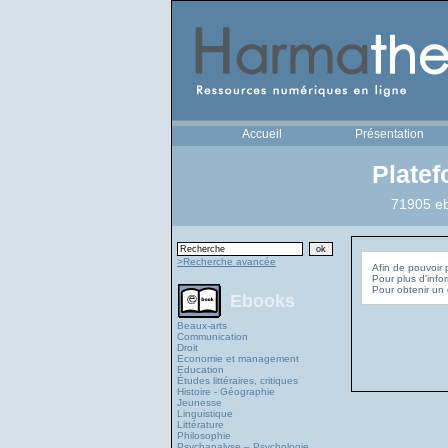
Accueil
Présentation
Plate
71905 eb
>Recherche avancée
Afin de pouvoir 
Pour plus d'info
Ebooks
Beaux-arts
Communication
Droit
Economie et management
Education
Études littéraires, critiques
Histoire - Géographie
Jeunesse
Linguistique
Littérature
Philosophie
Psychanalyse – Psychologie