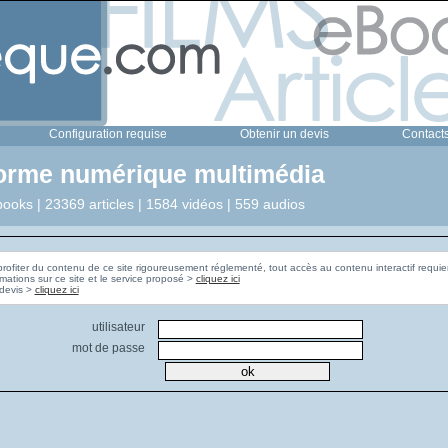
Configuration requise
Obtenir un devis
Contact
forme numérique multimédia
ooks | 23369 articles | 1584 vidéos | 559 audios
profiter du contenu de ce site rigoureusement réglementé, tout accès au contenu interactif requier
rmations sur ce site et le service proposé >
cliquez ici
Pour obtenir un devis >
cliquez ici
utilisateur
mot de passe