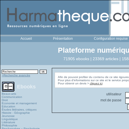
Accueil
Présentation
Configuration requise
Plateforme numériqu
71905 ebooks | 23369 articles | 158
>Recherche avancée
Afin de pouvoir profiter du contenu de ce site rigoure
Pour plus d'informations sur ce site et le service pro
Pour obtenir un devis >
cliquez ici
Ebooks
Beaux-arts
utilisateur
Communication
mot de passe
Droit
Economie et management
Education
Études littéraires, critiques
Histoire - Géographie
Jeunesse
Linguistique
Littérature
Philosophie
Psychanalyse – Psychologie