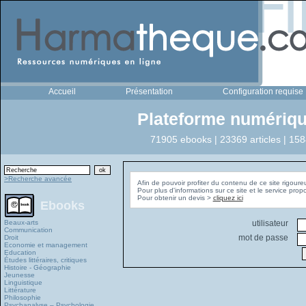
Accueil
Présentation
Configuration requise
Plateforme numériqu
71905 ebooks | 23369 articles | 158
>Recherche avancée
Afin de pouvoir profiter du contenu de ce site rigoure
Pour plus d'informations sur ce site et le service pro
Pour obtenir un devis >
cliquez ici
Ebooks
Beaux-arts
utilisateur
Communication
mot de passe
Droit
Economie et management
Education
Études littéraires, critiques
Histoire - Géographie
Jeunesse
Linguistique
Littérature
Philosophie
Psychanalyse – Psychologie