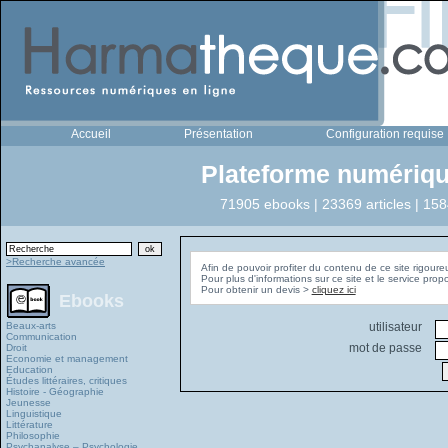
Accueil
Présentation
Configuration requise
Plateforme numériqu
71905 ebooks | 23369 articles | 158
>Recherche avancée
Afin de pouvoir profiter du contenu de ce site rigoure
Pour plus d'informations sur ce site et le service pro
Pour obtenir un devis >
cliquez ici
Ebooks
Beaux-arts
utilisateur
Communication
mot de passe
Droit
Economie et management
Education
Études littéraires, critiques
Histoire - Géographie
Jeunesse
Linguistique
Littérature
Philosophie
Psychanalyse – Psychologie