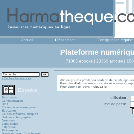
Accueil
Présentation
Configuration requise
Plateforme numériqu
71905 ebooks | 23369 articles | 158
>Recherche avancée
Afin de pouvoir profiter du contenu de ce site rigoure
Pour plus d'informations sur ce site et le service pro
Pour obtenir un devis >
cliquez ici
Ebooks
Beaux-arts
utilisateur
Communication
mot de passe
Droit
Economie et management
Education
Études littéraires, critiques
Histoire - Géographie
Jeunesse
Linguistique
Littérature
Philosophie
Psychanalyse – Psychologie