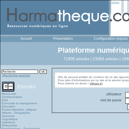
Accueil
Présentation
Configuration requise
Plateforme numériqu
71905 ebooks | 23369 articles | 158
>Recherche avancée
Afin de pouvoir profiter du contenu de ce site rigoure
Pour plus d'informations sur ce site et le service pro
Pour obtenir un devis >
cliquez ici
Ebooks
Beaux-arts
utilisateur
Communication
mot de passe
Droit
Economie et management
Education
Études littéraires, critiques
Histoire - Géographie
Jeunesse
Linguistique
Littérature
Philosophie
Psychanalyse – Psychologie