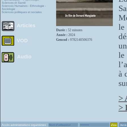
Sciences et Santé
S
Sciences Humaines - Ethnologie -
Sociologie
Sciences politiques et sociales
Mo
le
Articles
Durée :
52 minutes
dé
Année :
2024
VOD
Gencod :
9782140506376
un
le
Audio
l’
à 
su
> 
> 
Accès administrations organismes :