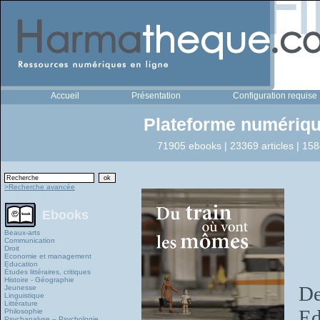
Accueil
Présentation
Configuration requise
Plateforme numériqu
71905 ebooks | 23369 articles | 158
>Recherche avancée
Ebooks
Beaux-arts
Communication
Droit
Economie et management
Education
Études littéraires, critiques
Histoire - Géographie
De
Jeunesse
Linguistique
Littérature
Ed
Philosophie
Psychanalyse – Psychologie