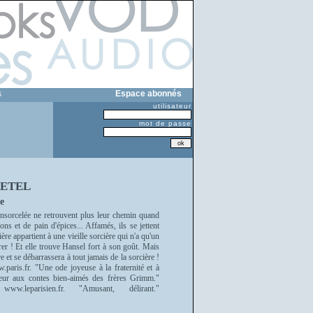
s
Espace abonnés
utilisateur
mot de passe
RETEL
e
ensorcelée ne retrouvent plus leur chemin quand
s et de pain d'épices... Affamés, ils se jettent
re appartient à une vieille sorcière qui n'a qu'un
rer ! Et elle trouve Hansel fort à son goût. Mais
e et se débarrassera à tout jamais de la sorcière !
paris.fr. "Une ode joyeuse à la fraternité et à
ateur aux contes bien-aimés des frères Grimm."
ww.leparisien.fr. "Amusant, délirant."