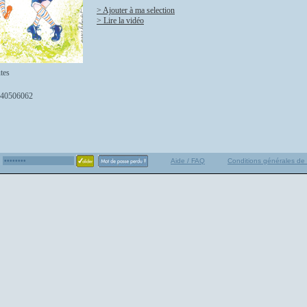
> Ajouter à ma selection
> Lire la vidéo
tes
40506062
Aide / FAQ
Conditions générales de