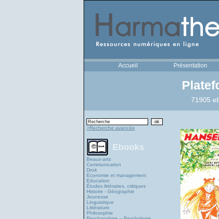
Accueil
Présentation
Plate
71905 eb
>Recherche avancée
Ebooks
Beaux-arts
Communication
Droit
Economie et management
Education
Études littéraires, critiques
Histoire - Géographie
Jeunesse
Linguistique
Littérature
Philosophie
Psychanalyse – Psychologie