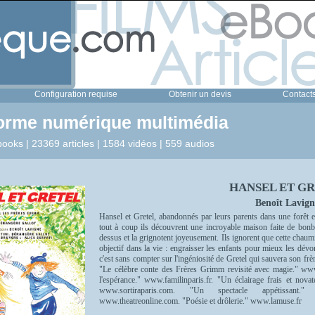
Configuration requise
Obtenir un devis
Contact
forme numérique multimédia
ooks | 23369 articles | 1584 vidéos | 559 audios
HANSEL ET G
Benoît Lavign
Hansel et Gretel, abandonnés par leurs parents dans une forêt 
tout à coup ils découvrent une incroyable maison faite de bonbon
dessus et la grignotent joyeusement. Ils ignorent que cette chaumiè
objectif dans la vie : engraisser les enfants pour mieux les dévo
c'est sans compter sur l'ingéniosité de Gretel qui sauvera son frèr
"Le célèbre conte des Frères Grimm revisité avec magie." www.
l'espérance." www.familinparis.fr. "Un éclairage frais et nov
www.sortiraparis.com. "Un spectacle appétissant." w
www.theatreonline.com. "Poésie et drôlerie." www.lamuse.fr