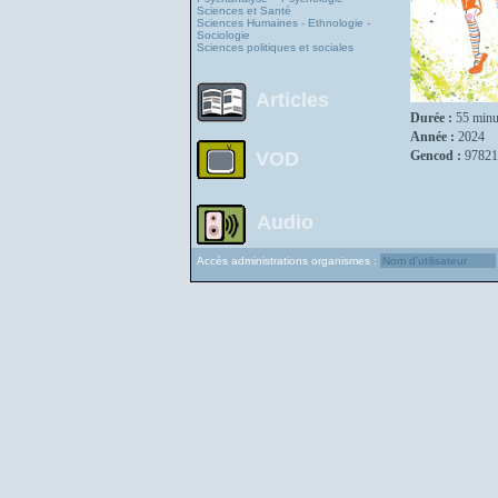
Sciences et Santé
Sciences Humaines - Ethnologie -
Sociologie
Sciences politiques et sociales
Articles
Durée :
55 minu
Année :
2024
VOD
Gencod :
97821
Audio
Accès administrations organismes :