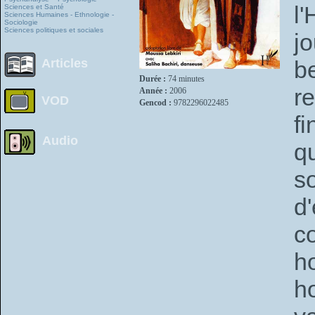
l'
Sciences et Santé
Sciences Humaines - Ethnologie -
Sociologie
Sciences politiques et sociales
j
b
Articles
Durée :
74 minutes
re
Année :
2006
VOD
Gencod :
9782296022485
f
Audio
q
s
d
c
h
h