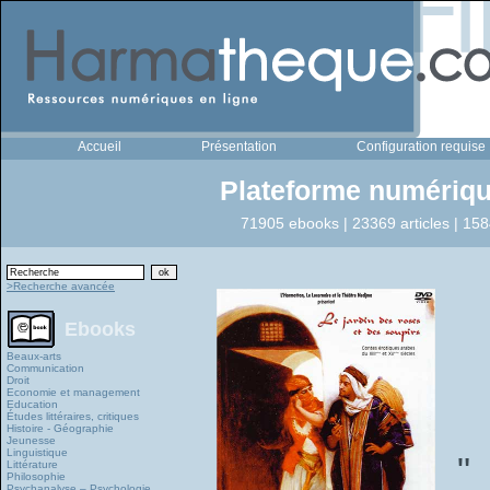
Accueil
Présentation
Configuration requise
Plateforme numériqu
71905 ebooks | 23369 articles | 158
>Recherche avancée
Ebooks
Beaux-arts
Communication
Droit
Economie et management
Education
Études littéraires, critiques
Histoire - Géographie
Jeunesse
Linguistique
"
Littérature
Philosophie
Psychanalyse – Psychologie