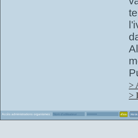
v
t
l
d
A
m
P
> 
> 
Accès administrations organismes :