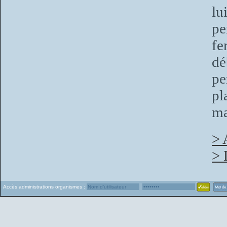
lu
pe
fe
dé
pe
pl
ma
> 
> 
Accès administrations organismes :