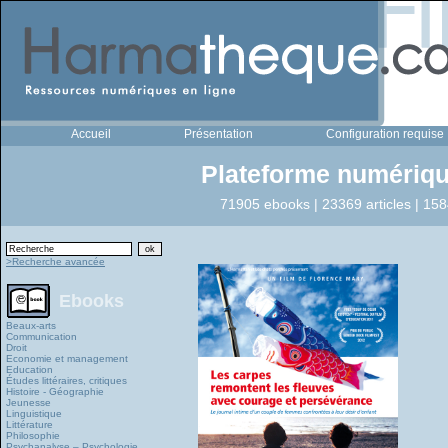
Accueil
Présentation
Configuration requise
Plateforme numériqu
71905 ebooks | 23369 articles | 158
>Recherche avancée
Ebooks
Beaux-arts
Communication
Droit
Economie et management
Education
Études littéraires, critiques
Histoire - Géographie
Jeunesse
Linguistique
Littérature
Philosophie
Psychanalyse – Psychologie