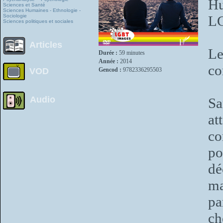
Hu
Sciences et Santé
Sciences Humaines - Ethnologie -
Sociologie
L
Sciences politiques et sociales
Articles
Le
Durée :
59 minutes
Année :
2014
co
VOD
Gencod :
9782336295503
Audio
Sa
at
co
po
dé
ma
pa
ch