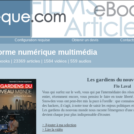
Configuration requise
Obtenir un devis
Contact
forme numérique multimédia
ooks | 23369 articles | 1584 vidéos | 559 audios
Les gardiens du nou
Flo Laval
Vous qui surfez sur le web, vous qui par l'intermédiaire des rés
entier, récemment encore, vous pensiez le faire en toute libe
Snowden vous ont peut-être mis la puce à l'oreille : que connaiss
des hackers, il s'agit, à notre tour de saisir les enjeux politiques
Les gardiens du nouveau monde nous raconte l'émergence d'une nou
devient chaque jour plus indispensable d'écouter.
> Ajouter à ma selection
> Lire la vidéo