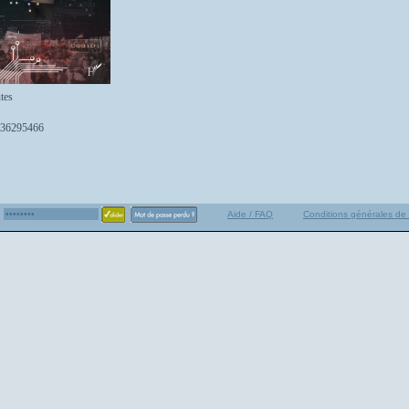
tes
36295466
Aide / FAQ
Conditions générales de