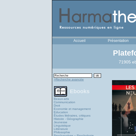
Accueil
Présentation
Plate
71905 eb
>Recherche avancée
Ebooks
Beaux-arts
Communication
Droit
Economie et management
Education
Études littéraires, critiques
Histoire - Géographie
Jeunesse
Linguistique
Littérature
Philosophie
Psychanalyse – Psychologie