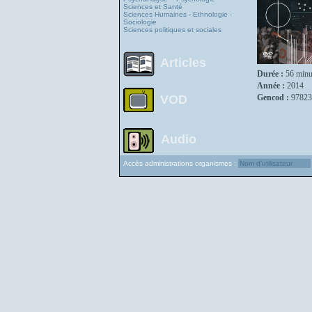
Sciences et Santé
Sciences Humaines - Ethnologie -
Sociologie
Sciences politiques et sociales
Articles
Durée :
56 minu
Année :
2014
VOD
Gencod :
97823
Audio
Accès administrations organismes :