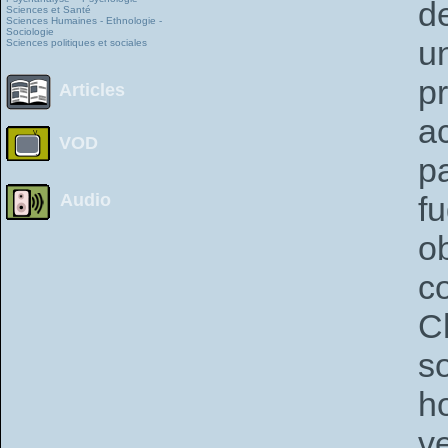
d
Sciences et Santé
Sciences Humaines - Ethnologie -
Sociologie
u
Sciences politiques et sociales
p
Articles
a
VOD
p
Audio
f
o
c
C
s
h
v