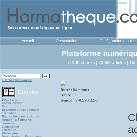
Accueil
Présentation
Configuration requise
Plateforme numériqu
71905 ebooks | 23369 articles | 158
>Recherche avancée
Durée :
84 minutes
Ebooks
Année :
0
Beaux-arts
Gencod :
978229602250
Communication
Droit
Economie et management
Education
C
Études littéraires, critiques
Histoire - Géographie
Jeunesse
a
Linguistique
Littérature
Philosophie
Psychanalyse – Psychologie