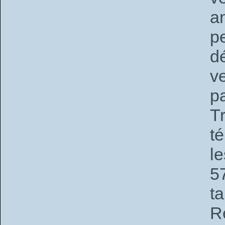
a
p
d
v
p
T
t
le
5
ta
R