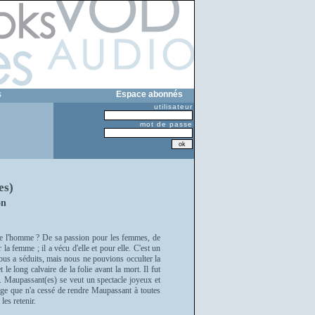
s
Espace abonnés
utilisateur
mot de passe
es)
on
 de l'homme ? De sa passion pour les femmes, de
la femme ; il a vécu d'elle et pour elle. C'est un
nous a séduits, mais nous ne pouvions occulter la
le long calvaire de la folie avant la mort. Il fut
. Maupassant(es) se veut un spectacle joyeux et
mmage que n'a cessé de rendre Maupassant à toutes
les retenir.