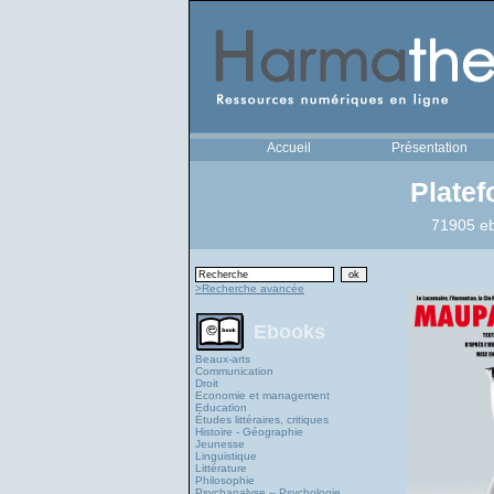
Accueil
Présentation
Plate
71905 eb
>Recherche avancée
Ebooks
Beaux-arts
Communication
Droit
Economie et management
Education
Études littéraires, critiques
Histoire - Géographie
Jeunesse
Linguistique
Littérature
Philosophie
Psychanalyse – Psychologie