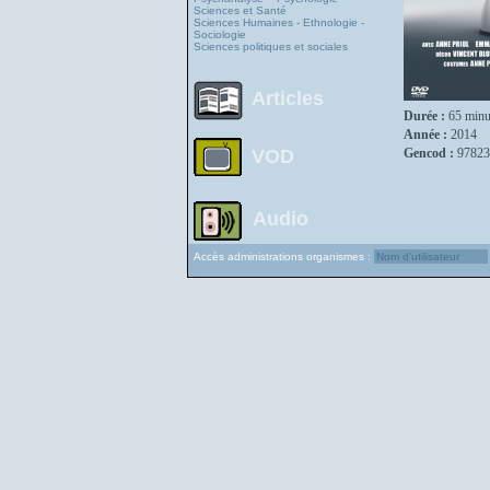
Sciences et Santé
Sciences Humaines - Ethnologie -
Sociologie
Sciences politiques et sociales
Articles
Durée :
65 minu
Année :
2014
VOD
Gencod :
97823
Audio
Accès administrations organismes :