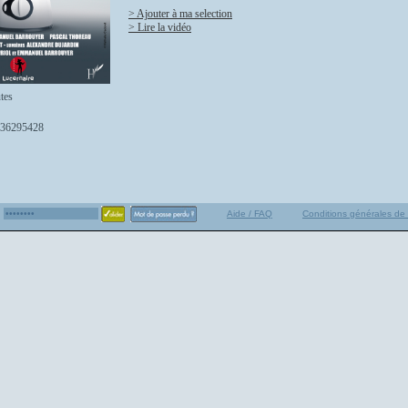
> Ajouter à ma selection
> Lire la vidéo
tes
36295428
Aide / FAQ
Conditions générales de