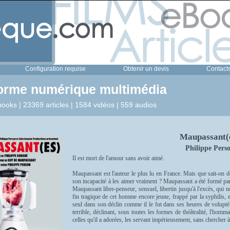
Configuration requise
Obtenir un devis
Contact
forme numérique multimédia
ooks | 23369 articles | 1584 vidéos | 559 audios
Maupassant(
Philippe Pers
Il est mort de l'amour sans avoir aimé.
Maupassant est l'auteur le plus lu en France. Mais que sait-on
son incapacité à les aimer vraiment ? Maupassant a été formé par 
Maupassant libre-penseur, sensuel, libertin jusqu'à l'excès, qui 
fin tragique de cet homme encore jeune, frappé par la syphilis, et 
seul dans son déclin comme il le fut dans ses heures de volupté
terrible, déclinant, sous toutes les formes de théâtralité, l'ho
celles qu'il a adorées, les servant impérieusement, sans chercher à 