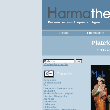
Accueil
Présentation
Plate
71905 eb
>Recherche avancée
Ebooks
Beaux-arts
Communication
Droit
Economie et management
Education
Études littéraires, critiques
Histoire - Géographie
Jeunesse
Linguistique
Littérature
Philosophie
Psychanalyse – Psychologie