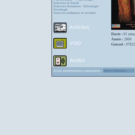
Sciences et Santé
Sciences Humaines - Ethnologie -
Sociologie
Sciences politiques et sociales
Articles
Durée :
81 minu
Année :
2006
VOD
Gencod :
97822
Audio
Accès administrations organismes :