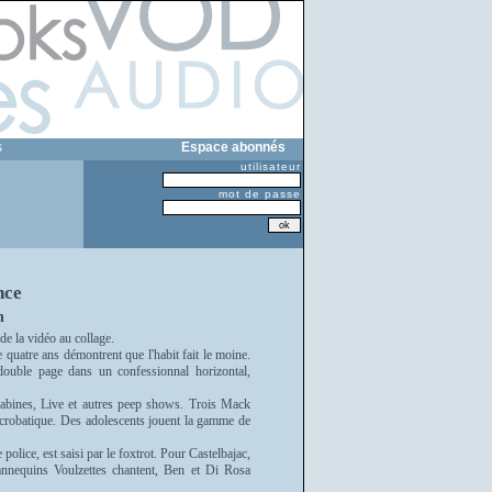
s
Espace abonnés
utilisateur
mot de passe
nce
n
 de la vidéo au collage.
quatre ans démontrent que l'habit fait le moine.
uble page dans un confessionnal horizontal,
bines, Live et autres peep shows. Trois Mack
 acrobatique. Des adolescents jouent la gamme de
olice, est saisi par le foxtrot. Pour Castelbajac,
nnequins Voulzettes chantent, Ben et Di Rosa