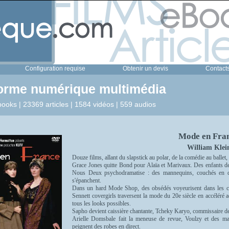
Configuration requise
Obtenir un devis
Contact
forme numérique multimédia
ooks | 23369 articles | 1584 vidéos | 559 audios
Mode en Fra
William Klei
Douze films, allant du slapstick au polar, de la comédie au ballet,
Grace Jones quitte Bond pour Alaïa et Marivaux. Des enfants de 
Nous Deux psychodramatise : des mannequins, couchés en do
s'épanchent.
Dans un hard Mode Shop, des obsédés voyeurisent dans les ca
Sennett covergirls traversent la mode du 20e siècle en accéléré
tous les looks possibles.
Sapho devient caissière chantante, Tcheky Karyo, commissaire de p
Arielle Domsbale fait la meneuse de revue, Voulzy et des ma
peignent des robes en direct.