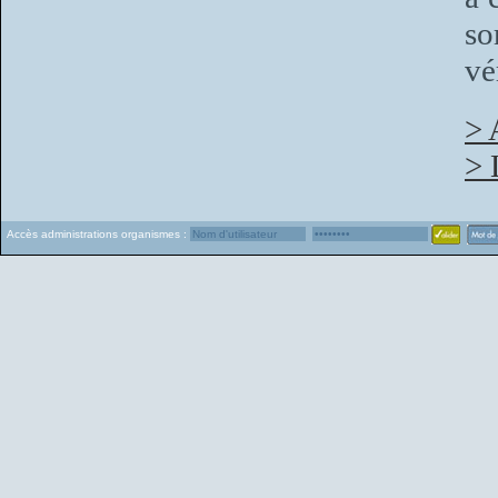
so
vé
> 
> 
Accès administrations organismes :