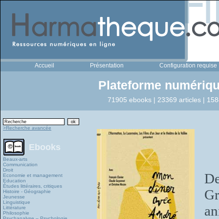
Accueil
Présentation
Configuration requise
Plateforme numériqu
71905 ebooks | 23369 articles | 158
>Recherche avancée
Ebooks
Beaux-arts
Communication
Droit
De
Economie et management
Education
Études littéraires, critiques
Gr
Histoire - Géographie
Jeunesse
Linguistique
an
Littérature
Philosophie
Psychanalyse – Psychologie