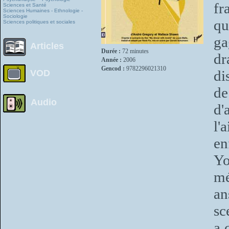
fr
Sciences et Santé
Sciences Humaines - Ethnologie -
Sociologie
qu
Sciences politiques et sociales
ga
Articles
Durée :
72 minutes
dr
Année :
2006
Gencod :
9782296021310
di
VOD
de
Audio
d'
l'
en
Yo
mé
an
sc
a 