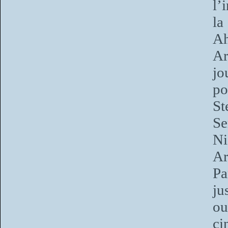
l’
la
Ah
Ar
jo
po
St
S
Ni
Ar
Pa
ju
ou
ci