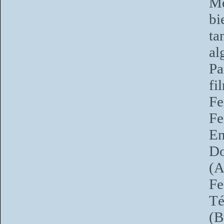
Me
bi
ta
a
Pa
fi
Fe
F
En
Do
(
Fe
Té
(B