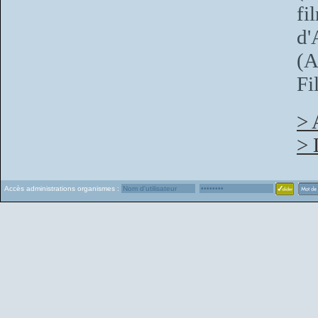
fi
d'
(A
Fi
> 
> 
Accès administrations organismes :