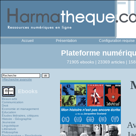
Accueil
Présentation
Configuration requise
Plateforme numériqu
71905 ebooks | 23369 articles | 158
>Recherche avancée
Ebooks
Beaux-arts
Communication
Droit
Economie et management
Education
Études littéraires, critiques
Histoire - Géographie
Av
Jeunesse
Linguistique
Littérature
Ja
Philosophie
Psychanalyse – Psychologie