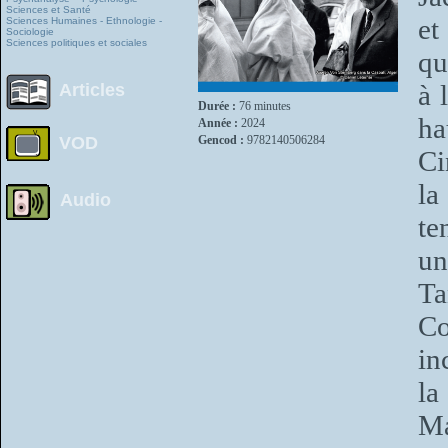
Sciences et Santé
et
Sciences Humaines - Ethnologie -
Sociologie
Sciences politiques et sociales
qu
à 
Articles
Durée :
76 minutes
ha
Année :
2024
VOD
Gencod :
9782140506284
Ci
la
Audio
te
un
T
Co
in
la
Ma