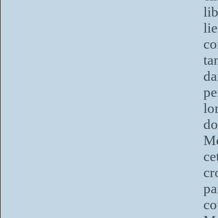
li
li
co
ta
da
pe
lo
do
Me
ce
cr
pa
co