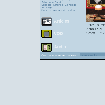
Sciences et Santé
Sciences Humaines - Ethnologie -
Sociologie
Sciences politiques et sociales
Articles
Durée :
109 min
Année :
2024
VOD
Gencod :
978-2
Audio
Accès administrations organismes :