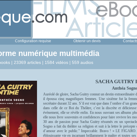
Configuration requise
Obtenir un devis
Contact
forme numérique multimédia
ooks | 23369 articles | 1584 vidéos | 559 audios
SACHA GUITRY 
Anthéa Sogn
Auréolé de gloire, Sacha Guitry connut un destin extraordinaire d
il épousa cinq magnifiques femmes. Une sixième fut la femme 
secrétaire durant 32 ans. S’il est vrai que dans l’ombre d’un g
dans celle de ce Roi du Théâtre, c’est la discrète et délicieu
évènement, elle se révèle enfin. En nous ouvrant ses albums phot
elle nous livre souvenirs et confidences pour faire revivre les mo
30 ans de passion pour Sacha Guitry résumés en un spectacle
Sogno a fait du théâtre sa religion et suit à la lettre le précept
d’amour avec le public." Impeccable. Bravo ! » LE FIGARO. «
éblouissante vie en incarnant brillamment le maître et toute