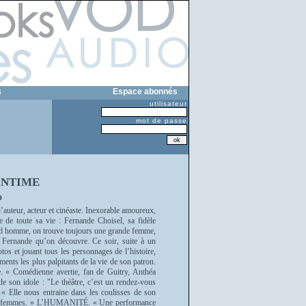
s
Espace abonnés
utilisateur
mot de passe
INTIME
o
’auteur, acteur et cinéaste. Inexorable amoureux,
de toute sa vie : Fernande Choisel, sa fidèle
rand homme, on trouve toujours une grande femme,
se Fernande qu’on découvre. Ce soir, suite à un
os et jouant tous les personnages de l’histoire,
ments les plus palpitants de la vie de son patron.
. « Comédienne avertie, fan de Guitry, Anthéa
e de son idole : "Le théâtre, c’est un rendez-vous
 Elle nous entraine dans les coulisses de son
s ses femmes. » L’HUMANITÉ. « Une performance