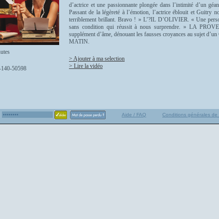
d’actrice et une passionnante plongée dans l’intimité d’un g
Passant de la légèreté à l’émotion, l’actrice éblouit et Guitry 
terriblement brillant. Bravo ! » L’?IL D’OLIVIER. « Une person
sans condition qui réussit à nous surprendre. » LA PROV
supplément d’âme, dénouant les fausses croyances au sujet d’
MATIN.
utes
> Ajouter à ma selection
> Lire la vidéo
-140-50598
Aide / FAQ
Conditions générales de