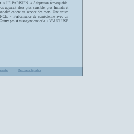
éant. » LE PARISIEN. « Adaptation remarquable.
nous apparait alors plus sensible, plus humain et
nalité entière au service des mots. Une artiste
ENCE. « Performance de comédienne avec un
un Guitry pas si misogyne que cela. » VAUCLUSE
 vente
Mentions légales