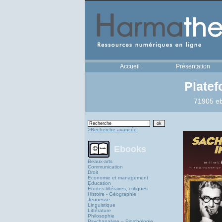
Accueil
Présentation
Plate
71905 eb
>Recherche avancée
Ebooks
Beaux-arts
Communication
Droit
Economie et management
Education
Études littéraires, critiques
Histoire - Géographie
Jeunesse
Linguistique
Littérature
Philosophie
Psychanalyse – Psychologie