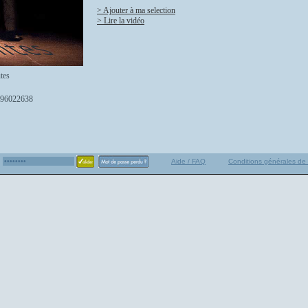
> Ajouter à ma selection
> Lire la vidéo
tes
96022638
Aide / FAQ
Conditions générales de