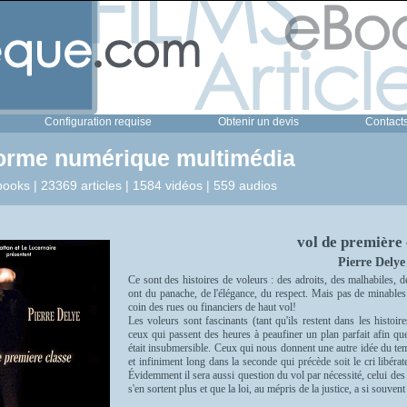
Configuration requise
Obtenir un devis
Contact
forme numérique multimédia
ooks | 23369 articles | 1584 vidéos | 559 audios
vol de première 
Pierre Delye
Ce sont des histoires de voleurs : des adroits, des malhabiles, d
ont du panache, de l'élégance, du respect. Mais pas de minables :
coin des rues ou financiers de haut vol!
Les voleurs sont fascinants (tant qu'ils restent dans les histoir
ceux qui passent des heures à peaufiner un plan parfait afin que 
était insubmersible. Ceux qui nous donnent une autre idée du tem
et infiniment long dans la seconde qui précède soit le cri libérate
Évidemment il sera aussi question du vol par nécessité, celui des
s'en sortent plus et que la loi, au mépris de la justice, a si souvent