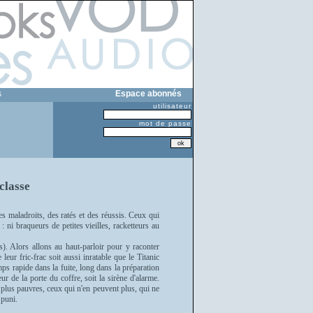
s
Espace abonnés
utilisateur
mot de passe
classe
es maladroits, des ratés et des réussis. Ceux qui
 ni braqueurs de petites vieilles, racketteurs au
es). Alors allons au haut-parloir pour y raconter
leur fric-frac soit aussi inratable que le Titanic
ps rapide dans la fuite, long dans la préparation
ur de la porte du coffre, soit la sirène d'alarme.
 plus pauvres, ceux qui n'en peuvent plus, qui ne
 puni.