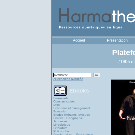
Accueil
Présentation
Plate
71905 eb
>Recherche avancée
Ebooks
Beaux-arts
Communication
Droit
Economie et management
Education
Études littéraires, critiques
Histoire - Géographie
Jeunesse
Linguistique
Littérature
Philosophie
Psychanalyse – Psychologie