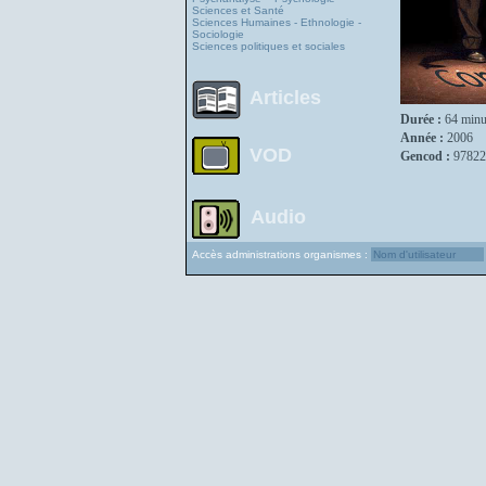
Sciences et Santé
Sciences Humaines - Ethnologie -
Sociologie
Sciences politiques et sociales
Articles
Durée :
64 minu
Année :
2006
VOD
Gencod :
97822
Audio
Accès administrations organismes :