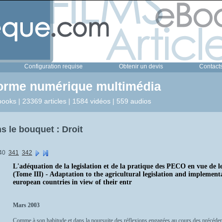
Configuration requise
Obtenir un devis
Contact
forme numérique multimédia
ooks | 23369 articles | 1584 vidéos | 559 audios
 le bouquet : Droit
40
341
342
L'adéquation de la legislation et de la pratique des PECO en vue de 
(Tome III) - Adaptation to the agricultural legislation and implement
european countries in view of their entr
Mars 2003
Comme à son habitude et dans la poursuite des réflexions engagées au cours des précéden