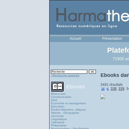
Accueil
Présentation
Plate
71905 eb
Ebooks dans
>Recherche avancée
3491 résultats
Ebooks
338
339
3
Beaux-arts
Communication
Droit
Economie et management
Education
Études littéraires, critiques
Histoire - Géographie
Jeunesse
Linguistique
Littérature
Philosophie
Psychanalyse – Psychologie