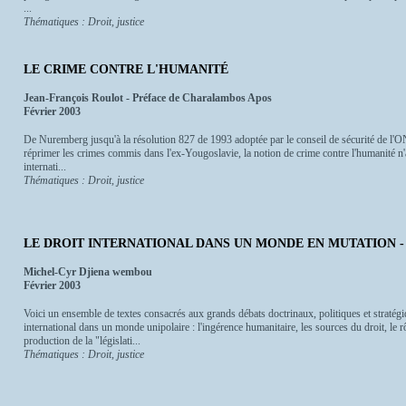
...
Thématiques : Droit, justice
LE CRIME CONTRE L'HUMANITÉ
Jean-François Roulot - Préface de Charalambos Apos
Février 2003
De Nuremberg jusqu'à la résolution 827 de 1993 adoptée par le conseil de sécurité de l'O
réprimer les crimes commis dans l'ex-Yougoslavie, la notion de crime contre l'humanité n'
internati...
Thématiques : Droit, justice
LE DROIT INTERNATIONAL DANS UN MONDE EN MUTATION - Essais
Michel-Cyr Djiena wembou
Février 2003
Voici un ensemble de textes consacrés aux grands débats doctrinaux, politiques et stratégiq
international dans un monde unipolaire : l'ingérence humanitaire, les sources du droit, le r
production de la "législati...
Thématiques : Droit, justice