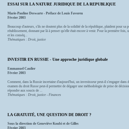
ESSAI SUR LA NATURE JURIDIQUE DE LA REPUBLIQUE
Marie-Pauline Deswarte - Préface de Louis Favoreu
Février 2003
Beaucoup d'auteurs, s'ils ne doutent plus de la solidité de la république, plaident pour sa pe
rétablissement, donnant par là à penser qu'elle était encore à venir. Pour la première fois, 
et les conséq...
Thématiques : Droit, justice
INVESTIR EN RUSSIE - Une approche juridique globale
Emmanuel Caulier
Février 2003
Comment, dans la Russie incertaine d'aujourd'hui, un investisseur peut-il s'engager dans d
examen du droit Russe peut-il permettre de dégager une méthodologie de prise de décision 
répondre aux soucis de ...
Thématiques : Droit, justice - Finances
LA GRATUITÉ, UNE QUESTION DE DROIT ?
Sous la direction de Geneviève Koubi et de Gilles
Février 2003