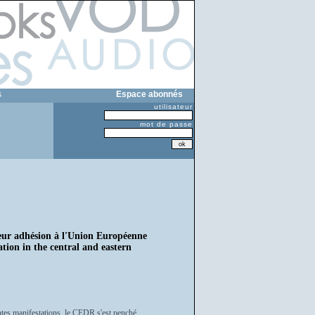
s
Espace abonnés
utilisateur
mot de passe
leur adhésion à l'Union Européenne
ation in the central and eastern
tes manifestations, le CEDR s'est penché,