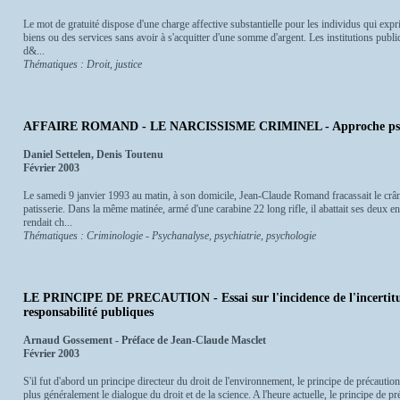
Le mot de gratuité dispose d'une charge affective substantielle pour les individus qui exp
biens ou des services sans avoir à s'acquitter d'une somme d'argent. Les institutions publi
d&...
Thématiques : Droit, justice
AFFAIRE ROMAND - LE NARCISSISME CRIMINEL - Approche psy
Daniel Settelen, Denis Toutenu
Février 2003
Le samedi 9 janvier 1993 au matin, à son domicile, Jean-Claude Romand fracassait le crân
patisserie. Dans la même matinée, armé d'une carabine 22 long rifle, il abattait ses deux enf
rendait ch...
Thématiques : Criminologie - Psychanalyse, psychiatrie, psychologie
LE PRINCIPE DE PRECAUTION - Essai sur l'incidence de l'incertitude 
responsabilité publiques
Arnaud Gossement - Préface de Jean-Claude Masclet
Février 2003
S'il fut d'abord un principe directeur du droit de l'environnement, le principe de précaution
plus généralement le dialogue du droit et de la science. A l'heure actuelle, le principe de