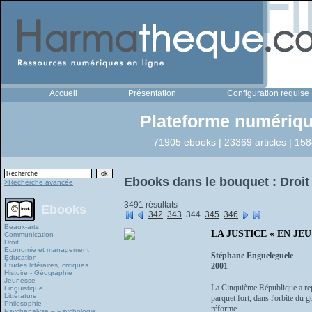
Accueil
Présentation
Configuration requise
Plateforme numériqu
71905 ebooks | 23369 articles | 158
Ebooks dans le bouquet : Droit
>Recherche avancée
3491 résultats
Ebooks
342
343
344
345
346
Beaux-arts
LA JUSTICE « EN JEU
Communication
Droit
Economie et management
Stéphane Engueleguele
Education
Études littéraires, critiques
2001
Histoire - Géographie
Jeunesse
La Cinquième République a repri
Linguistique
Littérature
parquet fort, dans l'orbite du 
Philosophie
réforme ...
Psychanalyse – Psychologie