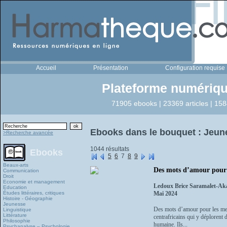
Accueil
Présentation
Configuration requise
Plateforme numériqu
71905 ebooks | 23369 articles | 158
Ebooks dans le bouquet : Jeun
>Recherche avancée
1044 résultats
Ebooks
5
6
7
8
9
Beaux-arts
Des mots d’amour pour 
Communication
Droit
Economie et management
Ledoux Brice Saramalet-A
Education
Études littéraires, critiques
Mai 2024
Histoire - Géographie
Jeunesse
Des mots d’amour pour les merv
Linguistique
Littérature
centrafricains qui y déplorent 
Philosophie
humaine. Ils...
Psychanalyse – Psychologie