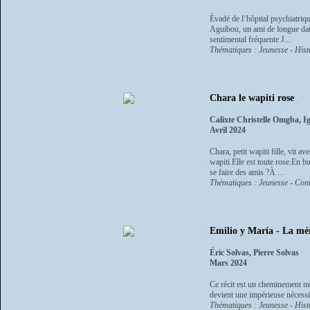
Évadé de l’hôpital psychiatri
Aguibou, un ami de longue dat
sentimental fréquente J...
Thématiques : Jeunesse - Histo
Chara le wapiti rose
Calixte Christelle Omgba, I
Avril 2024
Chara, petit wapiti fille, vit 
wapiti.Elle est toute rose.En bu
se faire des amis ?À ...
Thématiques : Jeunesse - Conte
Emilio y María - La mé
Éric Solvas, Pierre Solvas
Mars 2024
Ce récit est un cheminement mé
devient une impérieuse nécessité
Thématiques : Jeunesse - Histo