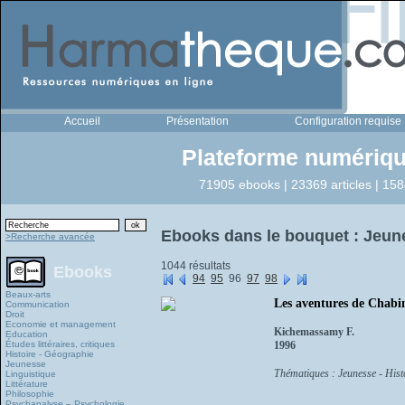
Accueil
Présentation
Configuration requise
Plateforme numériqu
71905 ebooks | 23369 articles | 158
Ebooks dans le bouquet : Jeun
>Recherche avancée
1044 résultats
Ebooks
94
95
96
97
98
Beaux-arts
Les aventures de Chabin
Communication
Droit
Economie et management
Kichemassamy F.
Education
Études littéraires, critiques
1996
Histoire - Géographie
Jeunesse
Thématiques : Jeunesse - Histo
Linguistique
Littérature
Philosophie
Psychanalyse – Psychologie