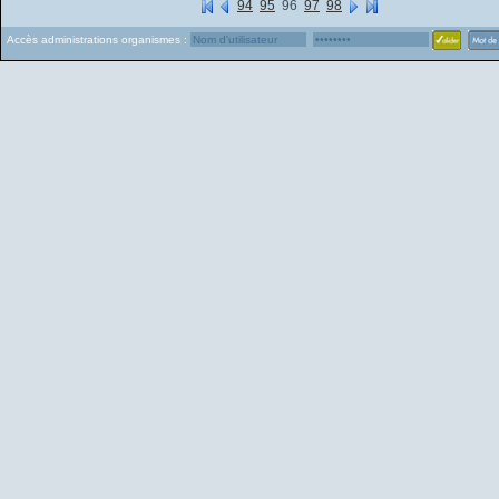
94
95
96
97
98
Accès administrations organismes :