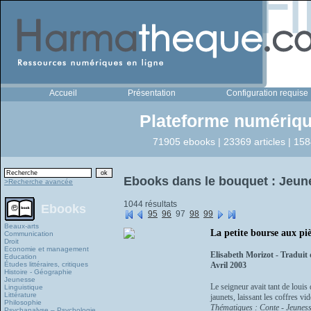
Accueil
Présentation
Configuration requise
Plateforme numériqu
71905 ebooks | 23369 articles | 158
Ebooks dans le bouquet : Jeun
>Recherche avancée
1044 résultats
Ebooks
95
96
97
98
99
Beaux-arts
La petite bourse aux pi
Communication
Droit
Economie et management
Elisabeth Morizot - Tradui
Education
Études littéraires, critiques
Avril 2003
Histoire - Géographie
Jeunesse
Le seigneur avait tant de louis
Linguistique
Littérature
jaunets, laissant les coffres vi
Philosophie
Thématiques : Conte - Jeuness
Psychanalyse – Psychologie