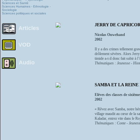
Sciences et Santé
Sciences Humaines - Ethnologie -
Sociologie
Sciences politiques et sociales
JERRY DE CAPRICO
Articles
Nicolas Ouwehand
2002
VOD
Il y a des crimes tellement gr
drôlement sévères. Alors Jerry
timide a-t-il donc fait subir à l’
Audio
Thématiques : Jeunesse - Histo
SAMBA ET LA REINE
Elèves des classes de sixièm
2002
« Rêvez avec Samba, notre héros
village maudit au cœur de la s
Kaladar, entrez vite dans le Ro
Thématiques : Conte - Jeunesse