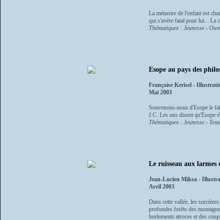
La mémoire de l'enfant est charg
qui s'avère fatal pour lui... La
Thématiques : Jeunesse - Ouvra
Esope au pays des philo
Françoise Kerisel - Illustra
Mai 2003
Souvenons-nous d'Esope le fabul
J.C. Les uns disent qu'Esope étai
Thématiques : Jeunesse - Text
Le ruisseau aux larmes 
Jean-Lucien Miksa - Illustr
Avril 2003
Dans cette vallée, les sorcière
profondes forêts des montagnes
hurlements atroces et des coups