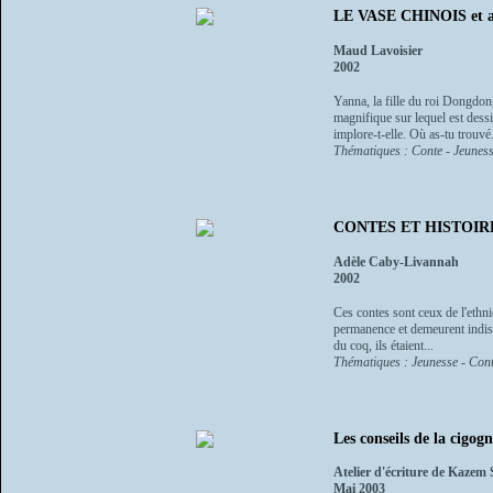
LE VASE CHINOIS et au
Maud Lavoisier
2002
Yanna, la fille du roi Dongdon
magnifique sur lequel est dessin
implore-t-elle. Où as-tu trouvé.
Thématiques : Conte - Jeuness
CONTES ET HISTOI
Adèle Caby-Livannah
2002
Ces contes sont ceux de l'ethn
permanence et demeurent indiss
du coq, ils étaient...
Thématiques : Jeunesse - Cont
Les conseils de la cigog
Atelier d'écriture de Kazem
Mai 2003