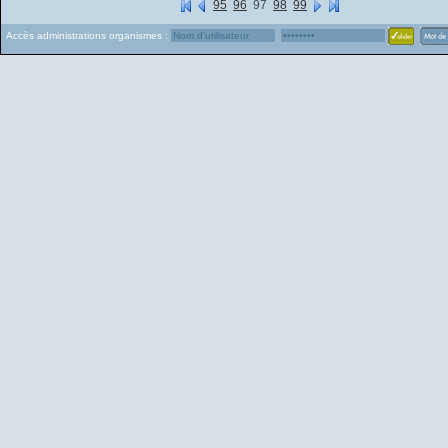
95
96
97
98
99
Accès administrations organismes :