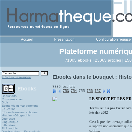
Accueil
Présentation
Configuration requise
Plateforme numériqu
71905 ebooks | 23369 articles | 158
Ebooks dans le bouquet : Histo
>Recherche avancée
7789 résultats
Ebooks
753
754
755
756
757
Beaux-arts
LE SPORT ET LES FR
Communication
Droit
Economie et management
Textes réunis par Pierre Arn
Education
Études littéraires, critiques
Février 2002
Histoire - Géographie
Jeunesse
C'est le premier ouvrage collect
Linguistique
Littérature
à l'oppression allemande que ce
Philosophie
confli...
Psychanalyse – Psychologie