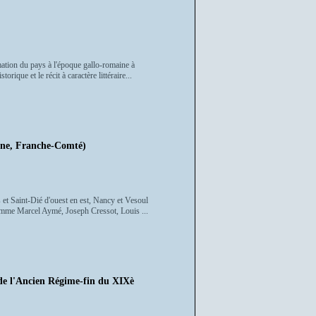
mation du pays à l'époque gallo-romaine à
orique et le récit à caractère littéraire...
e, Franche-Comté)
s et Saint-Dié d'ouest en est, Nancy et Vesoul
s comme Marcel Aymé, Joseph Cressot, Louis ...
l'Ancien Régime-fin du XIXè