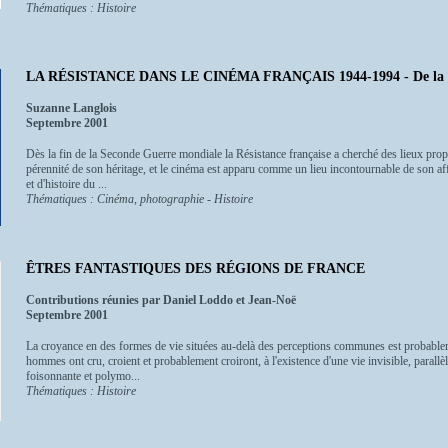
Thématiques : Histoire
LA RÉSISTANCE DANS LE CINÉMA FRANÇAIS 1944-1994 - De la Lib
Suzanne Langlois
Septembre 2001
Dès la fin de la Seconde Guerre mondiale la Résistance française a cherché des lieux propice
pérennité de son héritage, et le cinéma est apparu comme un lieu incontournable de son af
et d'histoire du ...
Thématiques : Cinéma, photographie - Histoire
ÊTRES FANTASTIQUES DES RÉGIONS DE FRANCE
Contributions réunies par Daniel Loddo et Jean-Noë
Septembre 2001
La croyance en des formes de vie situées au-delà des perceptions communes est probableme
hommes ont cru, croient et probablement croiront, à l'existence d'une vie invisible, parallè
foisonnante et polymo...
Thématiques : Histoire