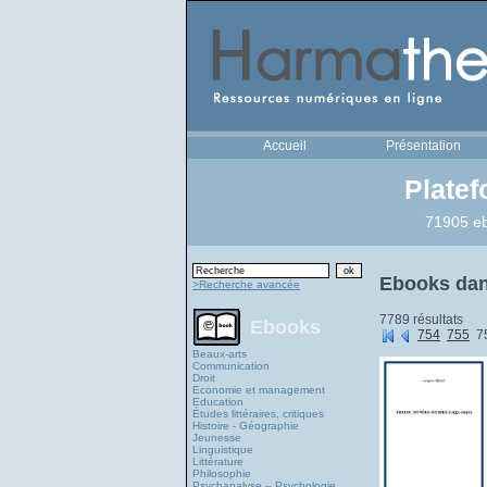
Accueil
Présentation
Plate
71905 eb
Ebooks dans
>Recherche avancée
7789 résultats
Ebooks
754
755
7
Beaux-arts
Communication
Droit
Economie et management
Education
Études littéraires, critiques
Histoire - Géographie
Jeunesse
Linguistique
Littérature
Philosophie
Psychanalyse – Psychologie