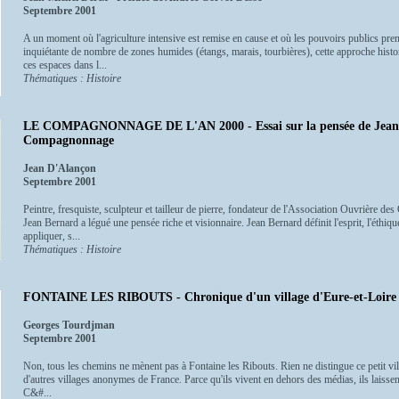
Septembre 2001
A un moment où l'agriculture intensive est remise en cause et où les pouvoirs publics pr
inquiétante de nombre de zones humides (étangs, marais, tourbières), cette approche histor
ces espaces dans l...
Thématiques : Histoire
LE COMPAGNONNAGE DE L'AN 2000 - Essai sur la pensée de Jean 
Compagnonnage
Jean D'Alançon
Septembre 2001
Peintre, fresquiste, sculpteur et tailleur de pierre, fondateur de l'Association Ouvrière 
Jean Bernard a légué une pensée riche et visionnaire. Jean Bernard définit l'esprit, l'éthi
appliquer, s...
Thématiques : Histoire
FONTAINE LES RIBOUTS - Chronique d'un village d'Eure-et-Loire
Georges Tourdjman
Septembre 2001
Non, tous les chemins ne mènent pas à Fontaine les Ribouts. Rien ne distingue ce petit vill
d'autres villages anonymes de France. Parce qu'ils vivent en dehors des médias, ils laissen
C&#...