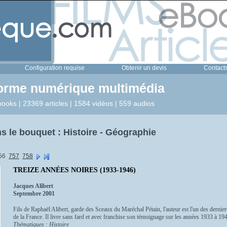
Configuration requise
Obtenir un devis
Contact
forme numérique multimédia
ooks | 23369 articles | 1584 vidéos | 559 audios
 le bouquet : Histoire - Géographie
56
757
758
TREIZE ANNÉES NOIRES (1933-1946)
Jacques Alibert
Septembre 2001
Fils de Raphaël Alibert, garde des Sceaux du Maréchal Pétain, l'auteur est l'un des dernier
de la France. Il livre sans fard et avec franchise son témoignage sur les années 1933 à 1946
Thématiques : Histoire