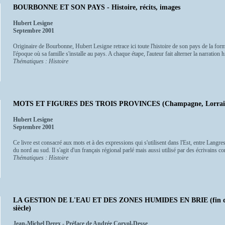
BOURBONNE ET SON PAYS - Histoire, récits, images
Hubert Lesigne
Septembre 2001
Originaire de Bourbonne, Hubert Lesigne retrace ici toute l'histoire de son pays de la for
l'époque où sa famille s'installe au pays. A chaque étape, l'auteur fait alterner la narration hist
Thématiques : Histoire
MOTS ET FIGURES DES TROIS PROVINCES (Champagne, Lorrain
Hubert Lesigne
Septembre 2001
Ce livre est consacré aux mots et à des expressions qui s'utilisent dans l'Est, entre Langre
du nord au sud. Il s'agit d'un français régional parlé mais aussi utilisé par des écrivain
Thématiques : Histoire
LA GESTION DE L'EAU ET DES ZONES HUMIDES EN BRIE (fin de 
siècle)
Jean-Michel Derex - Préface de Andrée Corvol-Desse