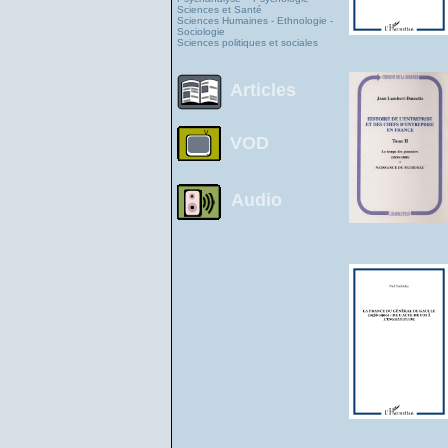
Sciences et Santé
Sciences Humaines - Ethnologie -
Sociologie
Sciences politiques et sociales
Articles
VOD
Audio