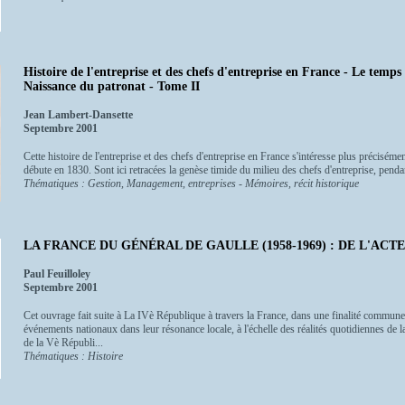
Histoire de l'entreprise et des chefs d'entreprise en France - Le temps
Naissance du patronat - Tome II
Jean Lambert-Dansette
Septembre 2001
Cette histoire de l'entreprise et des chefs d'entreprise en France s'intéresse plus préciséme
débute en 1830. Sont ici retracées la genèse timide du milieu des chefs d'entreprise, pendant
Thématiques : Gestion, Management, entreprises - Mémoires, récit historique
LA FRANCE DU GÉNÉRAL DE GAULLE (1958-1969) : DE L'ACT
Paul Feuilloley
Septembre 2001
Cet ouvrage fait suite à La IVè République à travers la France, dans une finalité commune 
événements nationaux dans leur résonance locale, à l'échelle des réalités quotidiennes de
de la Vè Républi...
Thématiques : Histoire