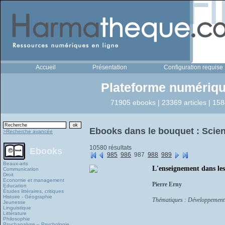
Accueil
Présentation
Configuration requise
Plateforme numériqu
71905 ebooks | 23369 articles | 158
Ebooks dans le bouquet : Scien
>Recherche avancée
10580 résultats
Ebooks
985
986
987
988
989
Beaux-arts
L'enseignement dans les
Communication
Droit
Economie et management
Pierre Erny
Education
Études littéraires, critiques
Histoire - Géographie
Thématiques : Développement
Jeunesse
Linguistique
Littérature
Philosophie
Psychanalyse – Psychologie