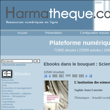
Accueil
Présentation
Configuration requise
Plateforme numériqu
71905 ebooks | 23369 articles | 158
Ebooks dans le bouquet : Scien
>Recherche avancée
10580 résultats
Ebooks
986
987
988
989
990
Beaux-arts
L'institution des scienc
Communication
Droit
Economie et management
Sophie-Anne Leterrier
Education
Études littéraires, critiques
Histoire - Géographie
Thématiques : Actualité sociale
Jeunesse
Linguistique
Littérature
Philosophie
Psychanalyse – Psychologie