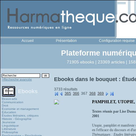
Accueil
Présentation
Configuration requise
Plateforme numériqu
71905 ebooks | 23369 articles | 158
Ebooks dans le bouquet : Études 
>Recherche avancée
3733 résultats
Ebooks
365
366
367
368
369
Beaux-arts
PAMPHLET, UTOPIE, 
Communication
Droit
Economie et management
Textes réunis par Lise Dum
Education
Études littéraires, critiques
2001
Histoire - Géographie
Jeunesse
Utopie, pamphlet et manifeste s
Linguistique
Littérature
en l'efficace du discours et d'u
Philosophie
Thématiques : Etudes littéraire
Psychanalyse – Psychologie