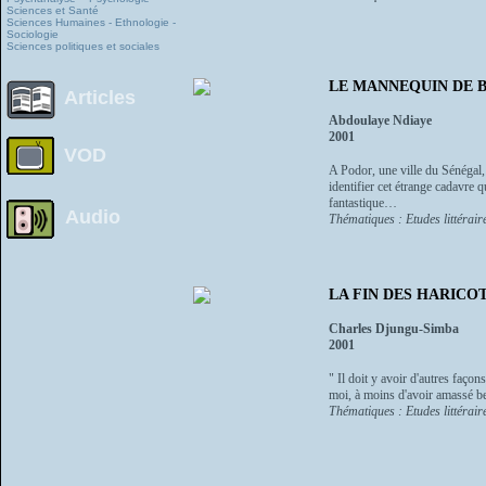
Sciences et Santé
Sciences Humaines - Ethnologie -
Sociologie
Sciences politiques et sociales
LE MANNEQUIN DE B
Articles
Abdoulaye Ndiaye
2001
VOD
A Podor, une ville du Sénégal,
identifier cet étrange cadavre q
fantastique…
Audio
Thématiques : Etudes littéraire
LA FIN DES HARICO
Charles Djungu-Simba
2001
" Il doit y avoir d'autres façon
moi, à moins d'avoir amassé bea
Thématiques : Etudes littéraire