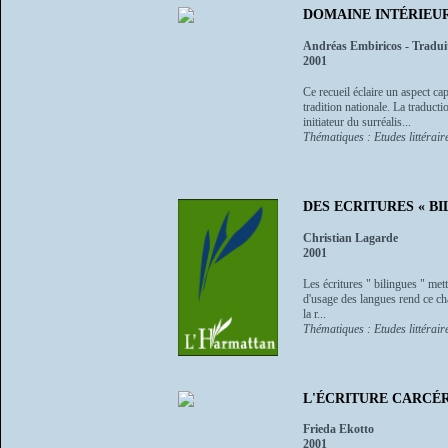
DOMAINE INTÉRIEU
Andréas Embiricos - Tradui
2001
Ce recueil éclaire un aspect ca
tradition nationale. La traduc
initiateur du surréalis...
Thématiques : Etudes littéraire
DES ECRITURES « BILIN
Christian Lagarde
2001
Les écritures " bilingues " mett
d'usage des langues rend ce cha
la r...
Thématiques : Etudes littéraire
L'ÉCRITURE CARCÉR
Frieda Ekotto
2001