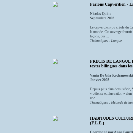
Parlons Capverdien - L
Nicolas Quint
Septembre 2003
Le capverdien (ou créole du Ca
le monde. Cet ouvrage fournit u
leçons, des ...
Thématiques : Langue
PRÉCIS DE LANGUE ROM
textes bilingues dans l
Vania De Gila-Kochanowski
Janvier 2003
Depuis plus d'un demi siècle, V
« défense et illustration » d'u
une...
Thématiques : Méthode de la
HABITUDES CULTURELLE
(F.L.E.)
Coordonné par Anne Pauze