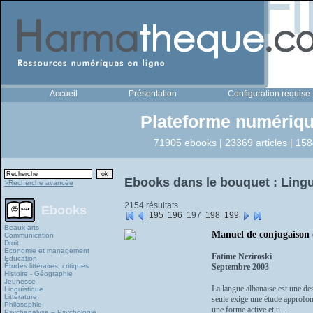
Accueil
Présentation
Configuration requise
Plateforme numériqu
71905 ebooks | 23369 articles | 158
Ebooks dans le bouquet : Lingu
>Recherche avancée
2154 résultats
Ebooks
195
196
197
198
199
Beaux-arts
Manuel de conjugaison 
Communication
Droit
Economie et management
Fatime Neziroski
Education
Études littéraires, critiques
Septembre 2003
Histoire - Géographie
Jeunesse
La langue albanaise est une de
Linguistique
Littérature
seule exige une étude approfond
Philosophie
une forme active et u...
Psychanalyse – Psychologie