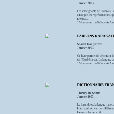
Janvier 2003
Les enseignants de Français La
ainsi que les représentations qu
mexicai...
Thématiques : Méthode de la
PARLONS KARAKAL
Saodat Doniyorova
Janvier 2003
Ce livre permet de découvrir l
de l'Ouzbékistan. La langue, du 
Thématiques : Méthode de la
DICTIONNAIRE FRAN
Thierry De Samie
Janvier 2003
Le kirundi est la langue nation
hutu, tutsi et twa. Les différe
langue « bantu » d&...