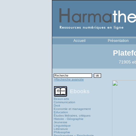
Accueil
Présentation
Plate
71905 eb
>Recherche avancée
Ebooks
Beaux-arts
Communication
Droit
Economie et management
Education
Études littéraires, critiques
Histoire - Géographie
Jeunesse
Linguistique
Littérature
Philosophie
Psychanalyse – Psychologie