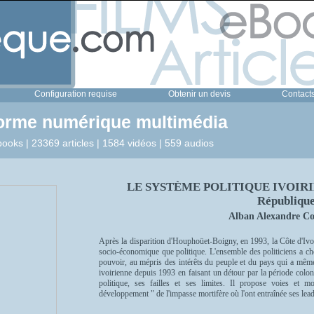
Configuration requise
Obtenir un devis
Contact
forme numérique multimédia
ooks | 23369 articles | 1584 vidéos | 559 audios
LE SYSTÈME POLITIQUE IVOIRIEN -
Républiqu
Alban Alexandre Co
Après la disparition d'Houphoüet-Boigny, en 1993, la Côte d'Ivoir
socio-économique que politique. L'ensemble des politiciens a cho
pouvoir, au mépris des intérêts du peuple et du pays qui a même 
ivoirienne depuis 1993 en faisant un détour par la période colon
politique, ses failles et ses limites. Il propose voies et mo
développement " de l'impasse mortifère où l'ont entraînée ses lead