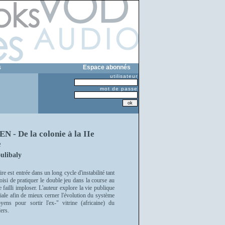
s
Espace abonnés
utilisateur
mot de passe
 De la colonie à la IIe
e
ulibaly
e est entrée dans un long cycle d'instabilité tant
isi de pratiquer le double jeu dans la course au
failli imploser. L'auteur explore la vie publique
iale afin de mieux cerner l'évolution du système
yens pour sortir l'ex-" vitrine (africaine) du
ers.