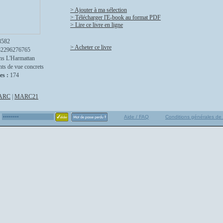
> Ajouter à ma sélection
> Télécharger l'E-book au format PDF
> Lire ce livre en ligne
8582
> Acheter ce livre
82296276765
ns L'Harmattan
nts de vue concrets
es :
174
ARC
|
MARC21
Aide / FAQ
Conditions générales de