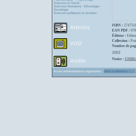
Sciences et Santé
Sciences Humaines - Ethnologie -
Sociologie
Sciences politiques et sociales
ISBN :
274751
Articles
EAN PDF :
97
Éditeur :
Editio
Collection :
Poi
VOD
Nombre de pag
2002
Notice :
UNIM
Audio
Accès administrations organismes :