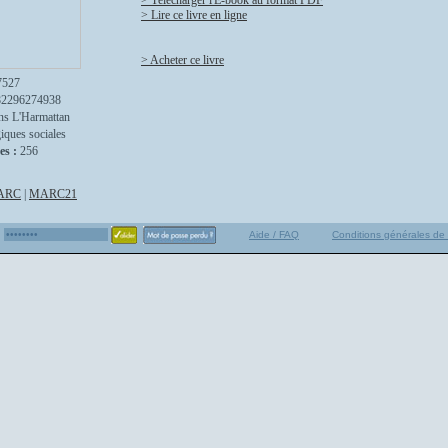
> Télécharger l'E-book au format PDF
> Lire ce livre en ligne
> Acheter ce livre
7527
82296274938
ns L'Harmattan
iques sociales
es :
256
ARC
|
MARC21
Aide / FAQ
Conditions générales de