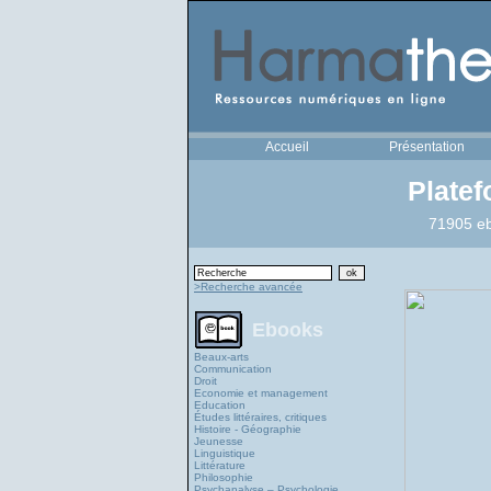
Accueil
Présentation
Plate
71905 eb
>Recherche avancée
Ebooks
Beaux-arts
Communication
Droit
Economie et management
Education
Études littéraires, critiques
Histoire - Géographie
Jeunesse
Linguistique
Littérature
Philosophie
Psychanalyse – Psychologie