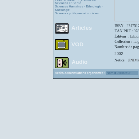
Sciences et Santé
Sciences Humaines - Ethnologie -
Sociologie
Sciences politiques et sociales
ISBN :
274751
Articles
EAN PDF :
97
Éditeur :
Editio
Collection :
Log
VOD
Nombre de pag
2002
Notice :
UNIM
Audio
Accès administrations organismes :