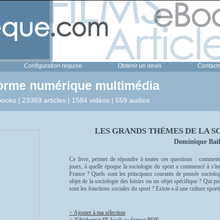
Configuration requise
Obtenir un devis
Contact
forme numérique multimédia
ooks | 23369 articles | 1584 vidéos | 559 audios
LES GRANDS THÈMES DE LA S
Dominique Bail
Ce livre, permet de répondre à toutes ces questions : comment l
jours, à quelle époque la sociologie du sport a commencé à s'in
France ? Quels sont les principaux courants de pensée sociologi
objet de la sociologie des loisirs ou un objet spécifique ? Qui pr
sont les fonctions sociales du sport ? Existe-t-il une culture sport
> Ajouter à ma sélection