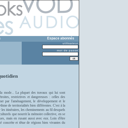
s
Espace abonnés
utilisateur
mot de passe
quotidien
 la mode... La plupart des travaux qui lui sont
troites, restrictives et dangereuses : celles des
timer par l'aménagement, le développement et le
thme de territorialités bien différentes. C'est à la
r les itinéraires, les cheminements au fil desquels
culturels que nourrit la mémoire collective, en se
ques, mais en rusant aussi avec eux. Loin d'être
té concrète et têtue de régions bien vivantes du