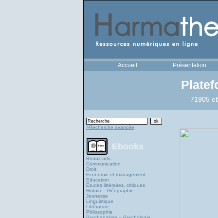
Accueil
Présentation
Plate
71905 eb
>Recherche avancée
Ebooks
Beaux-arts
Communication
Droit
Economie et management
Education
Études littéraires, critiques
Histoire - Géographie
Jeunesse
Linguistique
Littérature
Philosophie
Psychanalyse – Psychologie