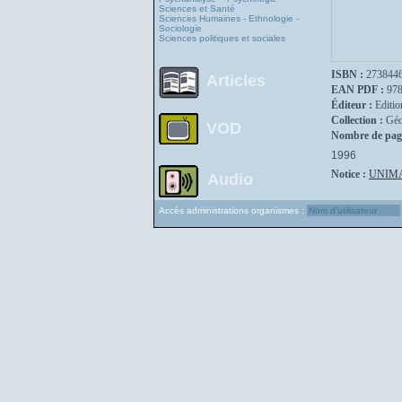
Sciences et Santé
Sciences Humaines - Ethnologie -
Sociologie
Sciences politiques et sociales
ISBN :
273844
Articles
EAN PDF :
97
Éditeur :
Editio
Collection :
Géo
VOD
Nombre de pag
1996
Notice :
UNIM
Audio
Accès administrations organismes :