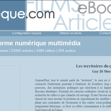
Configuration requise
Obtenir un devis
Contact
forme numérique multimédia
ooks | 23369 articles | 1584 vidéos | 559 audios
Les territoires du 
Guy Di Meo
Aujourd'hui, tout le monde parle du "territoire", le mot est à
consacrés l'enferment pourtant à l'intérieur de frontières trop é
pouvoirs, des institutions politiques qui cherchent à se légi
discours identitaire. Pourtant, les citoyens ordinaires vivent au ry
recherche de celles-ci que s'attache cet ouvrage. Il met l'accent su
chacun de nous invente le territoire en reproduisant les modèles 
pliant aux contraintes de l'économie et des cadres socio-politi
uniquement théorique, ce livre se réfère constamment à la réali
Sud-Ouest de la France.