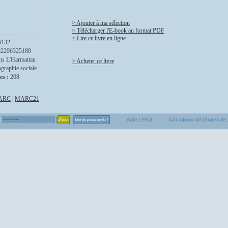
> Ajouter à ma sélection
> Télécharger l'E-book au format PDF
> Lire ce livre en ligne
6132
82296325180
ns L'Harmattan
> Acheter ce livre
graphie sociale
es :
208
ARC
|
MARC21
Aide / FAQ
Conditions générales de