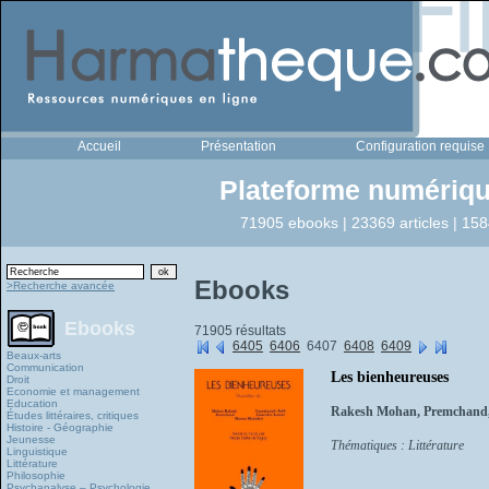
Accueil
Présentation
Configuration requise
Plateforme numériqu
71905 ebooks | 23369 articles | 158
Ebooks
>Recherche avancée
Ebooks
71905 résultats
6405
6406
6407
6408
6409
Beaux-arts
Communication
Les bienheureuses
Droit
Economie et management
Education
Rakesh Mohan, Premchand
Études littéraires, critiques
Histoire - Géographie
Jeunesse
Thématiques : Littérature
Linguistique
Littérature
Philosophie
Psychanalyse – Psychologie