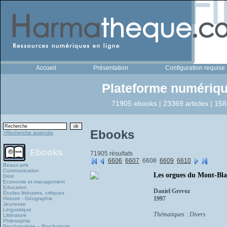
Accueil
Présentation
Configuration requise
Plateforme numériqu
71905 ebooks | 23369 articles | 158
Ebooks
>Recherche avancée
Ebooks
71905 résultats
6606
6607
6608
6609
6610
Beaux-arts
Communication
Les orgues du Mont-Bl
Droit
Economie et management
Education
Daniel Grevoz
Études littéraires, critiques
1997
Histoire - Géographie
Jeunesse
Linguistique
Thématiques : Divers
Littérature
Philosophie
Psychanalyse – Psychologie