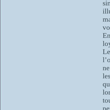
s
il
ma
vo
En
lo
Le
l’
ne
le
qu
lo
to
pe