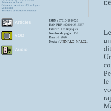
c
Sciences et Santé
Sciences Humaines - Ethnologie -
Sociologie
Sciences politiques et sociales
ISBN :
9791042816520
Articles
EAN PDF :
9791042816537
Éditeur :
Les Impliqués
Le
Nombre de pages :
152
VOD
Date :
6- 2026
un
Notice :
UNIMARC
|
MARC21
di
Audio
Un
co
Pe
le
vo
ra
Ma