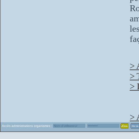
Ro
am
le
fa
> 
> 
> 
> 
Accès administrations organismes :