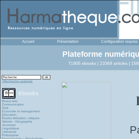
Accueil
Présentation
Configuration requise
Plateforme numériqu
71905 ebooks | 23369 articles | 158
>Recherche avancée
Ebooks
Beaux-arts
Communication
Droit
Economie et management
Education
Études littéraires, critiques
Histoire - Géographie
Jeunesse
P
Linguistique
Littérature
Philosophie
Psychanalyse – Psychologie